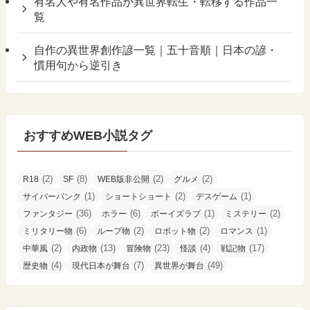
有名人や有名作品が異世界転生・転移する作品一
覧
自作の異世界創作諺一覧｜五十音順｜日本の諺・
慣用句から逆引き
おすすめWEB小説タグ
(2)
(8)
(2)
(2)
R18
SF
WEB版非公開
グルメ
(1)
(2)
(1)
サイバーパンク
ショートショート
デスゲーム
(36)
(6)
(1)
(2)
ファンタジー
ホラー
ボーイズラブ
ミステリー
(6)
(2)
(2)
(1)
ミリタリー物
ループ物
ロボット物
ロマンス
(2)
(13)
(23)
(4)
(17)
中華風
内政物
冒険物
怪談
戦記物
(4)
(7)
(49)
歴史物
現代日本が舞台
異世界が舞台