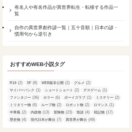
有名人や有名作品が異世界転生・転移する作品一
覧
自作の異世界創作諺一覧｜五十音順｜日本の諺・
慣用句から逆引き
おすすめWEB小説タグ
(2)
(8)
(2)
(2)
R18
SF
WEB版非公開
グルメ
(1)
(2)
(1)
サイバーパンク
ショートショート
デスゲーム
(36)
(6)
(1)
(2)
ファンタジー
ホラー
ボーイズラブ
ミステリー
(6)
(2)
(2)
(1)
ミリタリー物
ループ物
ロボット物
ロマンス
(2)
(13)
(23)
(4)
(17)
中華風
内政物
冒険物
怪談
戦記物
(4)
(7)
(49)
歴史物
現代日本が舞台
異世界が舞台