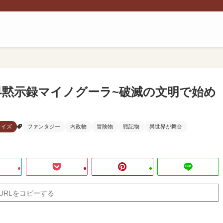
界黙示録マイノグーラ~破滅の文明で始め
ライズ
ファンタジー
内政物
冒険物
戦記物
異世界が舞台
URLをコピーする