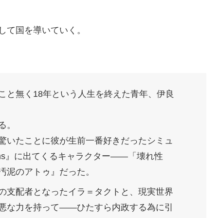
して国を導いていく。
こと無く18年という人生を終えた青年、伊良
る。
驚いたことに彼が生前一番好きだったシミュ
ations』に出てくるキャラクター――「壊れ性
汚泥のアトゥ』だった。
の支配者となったイラ＝タクトと、現実世界
悪な力を持って――ひたすら内政する為に引