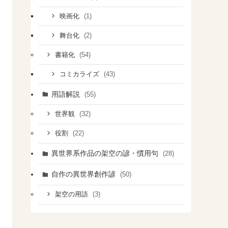
(1)
映画化
(2)
舞台化
(54)
書籍化
(43)
コミカライズ
用語解説
(55)
(32)
世界観
(22)
役割
異世界系作品の架空の諺・慣用句
(28)
自作の異世界創作諺
(50)
(3)
架空の用語