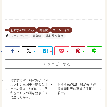
おすすめWEB小説
書籍化
コミカライズ
ファンタジー
冒険物
異世界が舞台
URLをコピーする
おすすめWEB小説紹介『オ
ルクセン王国史～野蛮なオ
おすすめWEB小説紹介『貞
ークの国は、如何にして平
操逆転世界の童貞辺境領主
和なエルフの国を焼き払う
騎士』
に至ったか～』