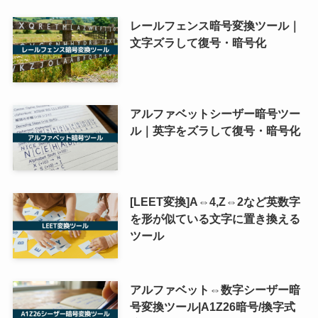
レールフェンス暗号変換ツール｜
文字ズラして復号・暗号化
アルファベットシーザー暗号ツー
ル｜英字をズラして復号・暗号化
[LEET変換]A⇔4,Z⇔2など英数字
を形が似ている文字に置き換える
ツール
アルファベット⇔数字シーザー暗
号変換ツール|A1Z26暗号/換字式