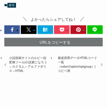
暗号
よかったらシェアしてね！
URLをコピーする
小説投稿サイトのルビ一括
都道府県データHTMLコード
変換ツール|小説家になろう
一覧
⇔カクヨム⇔アルファポリ
（select/option/optgroup）|
ス⇔HTML
コピペ用