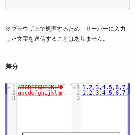
※ブラウザ上で処理するため、サーバーに入力
した文字を送信することはありません。
差分
▶
1
ABCDEFGHIJKLMNOPQRSTUVWXYZ
◀
1
1,2,3,4,5,6,7,8
2
abcdefghijklmnopqrstuvwxyz
2
1,2,3,4,5,6,7,8
3
3