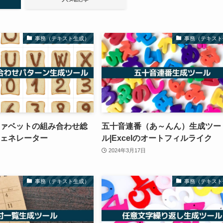
事務（テキスト生成）
事務（テキスト
ァベットの組み合わせ総
五十音連番（あ～んん）生成ツー
ェネレーター
ル|Excelのオートフィルライク
2024年3月17日
事務（テキスト生成）
事務（テキスト