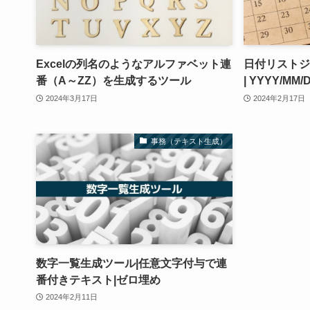
Excelの列名のようなアルファベット連
日付リストジ
番（A～ZZ）を生成するツール
| YYYY/MM
2024年3月17日
2024年2月17日
事務（テキスト生成）
数字一覧生成ツール|任意文字付与で連
番付きテキスト|ゼロ埋め
2024年2月11日