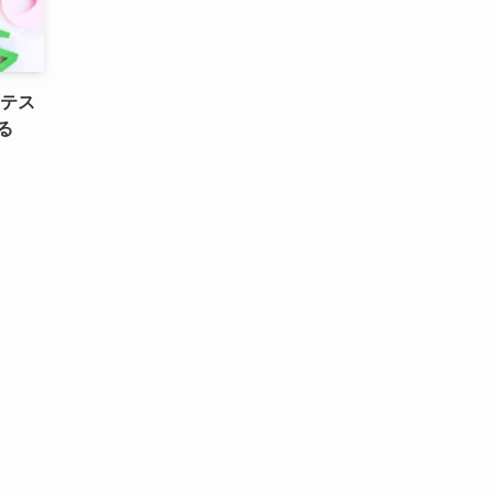
|テス
る