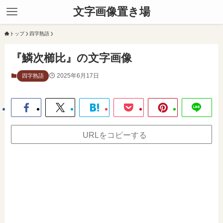
文字画像置き場
トップ
四字熟語
『鱗次櫛比』の文字画像
2025年6月17日
四字熟語
URLをコピーする