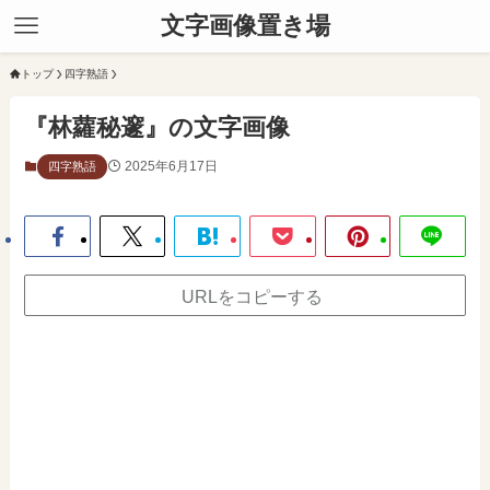
文字画像置き場
トップ
四字熟語
『林蘿秘邃』の文字画像
2025年6月17日
四字熟語
URLをコピーする