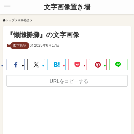
文字画像置き場
トップ
四字熟語
『懶懶攤攤』の文字画像
2025年6月17日
四字熟語
URLをコピーする