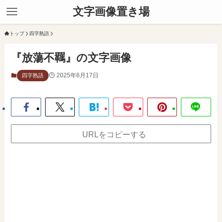
文字画像置き場
トップ
四字熟語
『放蕩不羈』の文字画像
2025年6月17日
四字熟語
URLをコピーする