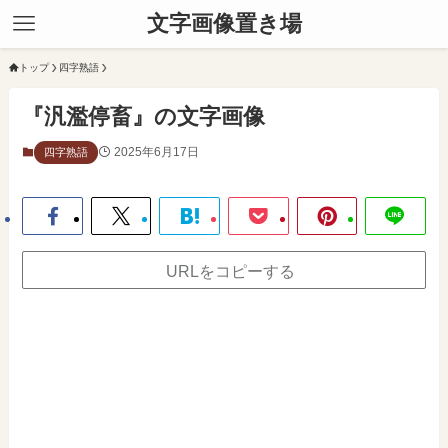
文字画像置き場
トップ
四字熟語
『汎濫停畜』の文字画像
2025年6月17日
四字熟語
URLをコピーする