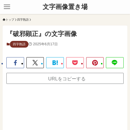
文字画像置き場
トップ
四字熟語
『破邪顕正』の文字画像
2025年6月17日
四字熟語
URLをコピーする