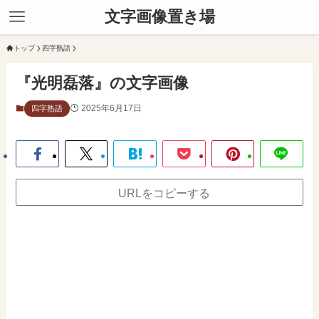
文字画像置き場
トップ
四字熟語
『光明磊落』の文字画像
2025年6月17日
四字熟語
URLをコピーする