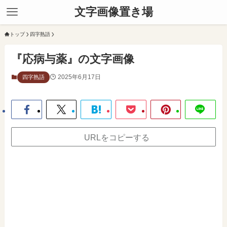
文字画像置き場
トップ
四字熟語
『応病与薬』の文字画像
2025年6月17日
四字熟語
URLをコピーする